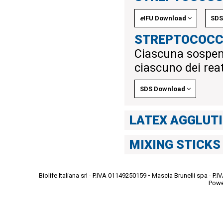
e
IFU Download
SDS
STREPTOCOCC
Ciascuna sospensi
ciascuno dei reatt
SDS Download
LATEX AGGLUTI
MIXING STICKS
Biolife Italiana srl - P.IVA 01149250159 • Mascia Brunelli spa - 
Powe