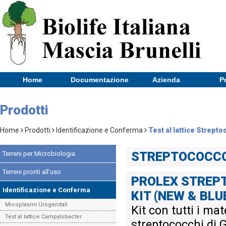
Home
Documentazione
Azienda
P
Prodotti
Home
Prodotti
Identificazione e Conferma
Test al lattice Strepto
STREPTOCOCC
Terreni per Microbiologia
Terreni pronti all’uso
PROLEX STREP
Identificazione e Conferma
KIT (NEW & BLU
Micoplasmi Urogenitali
Kit con tutti i mat
Test al lattice Campylobacter
streptococchi di G