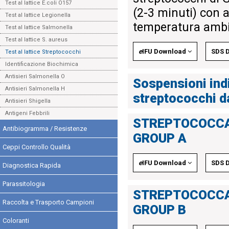
Test al lattice E.coli O157
(2-3 minuti) con 
Test al lattice Legionella
temperatura ambien
Test al lattice Salmonella
Test al lattice S. aureus
e
IFU Download
SDS 
Test al lattice Streptococchi
Identificazione Biochimica
Antisieri Salmonella O
Sospensioni indi
Antisieri Salmonella H
streptococchi da
Antisieri Shigella
Antigeni Febbrili
STREPTOCOCCA
Antibiogramma / Resistenze
GROUP A
Ceppi Controllo Qualità
e
IFU Download
SDS 
Diagnostica Rapida
Parassitologia
STREPTOCOCCA
Raccolta e Trasporto Campioni
GROUP B
Coloranti