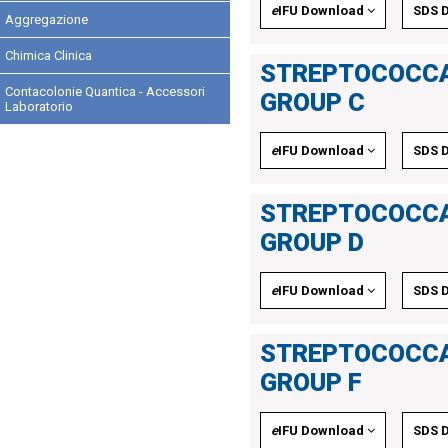
e
IFU Download
SDS 
Aggregazione
Chimica Clinica
STREPTOCOCCA
Contacolonie Quantica - Accessori
GROUP C
Laboratorio
e
IFU Download
SDS 
STREPTOCOCCA
GROUP D
e
IFU Download
SDS 
STREPTOCOCCA
GROUP F
e
IFU Download
SDS 