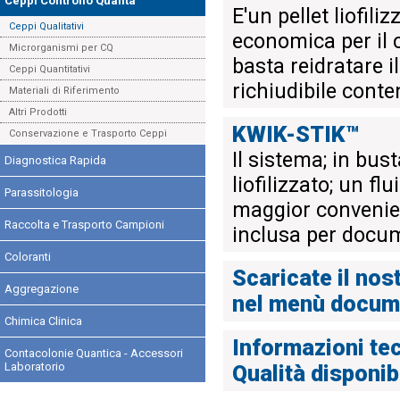
Ceppi Controllo Qualità
E'un pellet liofil
Ceppi Qualitativi
economica per il c
Microrganismi per CQ
basta reidratare i
Ceppi Quantitativi
richiudibile conte
Materiali di Riferimento
Altri Prodotti
KWIK-STIK™
Conservazione e Trasporto Ceppi
Il sistema; in bus
Diagnostica Rapida
liofilizzato; un f
Parassitologia
maggior convenien
Raccolta e Trasporto Campioni
inclusa per docum
Coloranti
Scaricate il nos
Aggregazione
nel menù docum
Chimica Clinica
Informazioni tec
Contacolonie Quantica - Accessori
Laboratorio
Qualità disponib