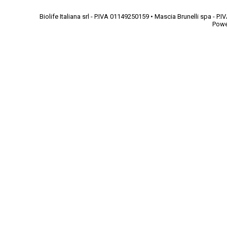
Biolife Italiana srl - P.IVA 01149250159 • Mascia Brunelli spa - 
Powe