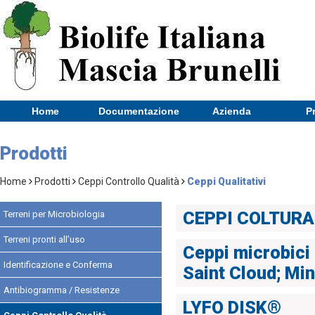
Home
Documentazione
Azienda
P
Prodotti
Home
Prodotti
Ceppi Controllo Qualità
Ceppi Qualitativi
CEPPI COLTURA
Terreni per Microbiologia
Terreni pronti all’uso
Ceppi microbici
Identificazione e Conferma
Saint Cloud; Mi
Antibiogramma / Resistenze
LYFO DISK®